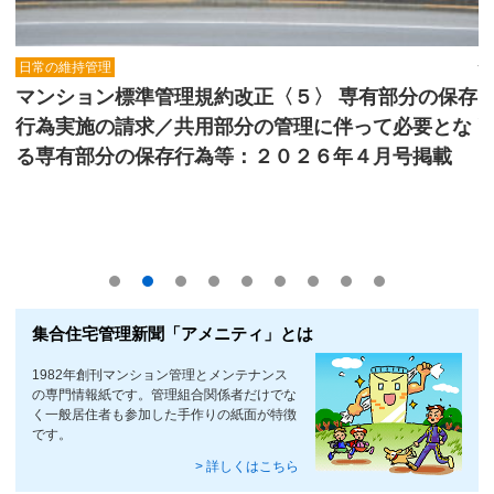
サイトマップ
ラ
日常の維持管理
掲
マンション標準管理規約改正〈５〉 専有部分の保存
行為実施の請求／共用部分の管理に伴って必要とな
る専有部分の保存行為等：２０２６年４月号掲載
集合住宅管理新聞「アメニティ」とは
1982年創刊マンション管理とメンテナンス
の専門情報紙です。管理組合関係者だけでな
く一般居住者も参加した手作りの紙面が特徴
です。
> 詳しくはこちら