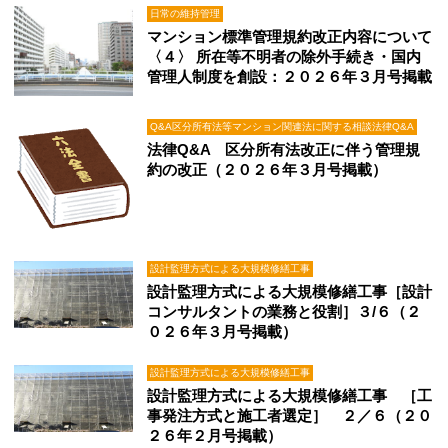
日常の維持管理
マンション標準管理規約改正内容について
〈４〉 所在等不明者の除外手続き・国内
管理人制度を創設：２０２６年３月号掲載
Q&A区分所有法等マンション関連法に関する相談法律Q&A
法律Q&A 区分所有法改正に伴う管理規
約の改正（２０２６年３月号掲載）
設計監理方式による大規模修繕工事
設計監理方式による大規模修繕工事［設計
コンサルタントの業務と役割］３/６（２
０２６年３月号掲載）
設計監理方式による大規模修繕工事
設計監理方式による大規模修繕工事 ［工
事発注方式と施工者選定］ ２／６（２０
２６年２月号掲載）