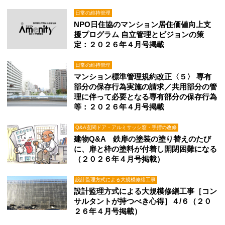
日常の維持管理
NPO日住協のマンション居住価値向上支
援プログラム 自立管理とビジョンの策
定：２０２６年４月号掲載
日常の維持管理
マンション標準管理規約改正〈５〉 専有
部分の保存行為実施の請求／共用部分の管
理に伴って必要となる専有部分の保存行為
等：２０２６年４月号掲載
Q&A玄関ドア・アルミサッシ窓・手摺の改修
建物Q&A 鉄扉の塗装の塗り替えのたび
に、扉と枠の塗料が付着し開閉困難になる
（２０２６年４月号掲載）
設計監理方式による大規模修繕工事
設計監理方式による大規模修繕工事［コン
サルタントが持つべき心得］４/６（２０
２６年４月号掲載）