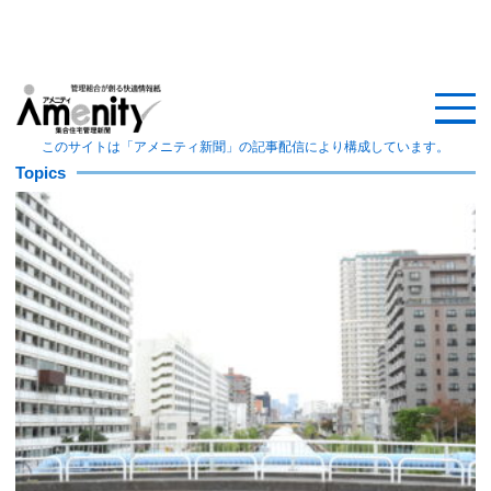
HOME
記事一覧
このサイトは「アメニティ新聞」の記事配信により構成しています。
Topics
マンション改修ナビ
工事事例
メンテナンス会社
マンションメンテの無料相談
媒体資料
会社概要