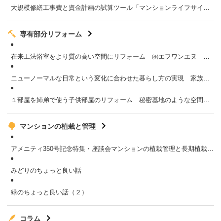
大規模修繕工事費と資金計画の試算ツール「マンションライフサイクルシュミレーション」をネット上で無料公開 ／（独）住宅金融支援機構
専有部分リフォーム
在来工法浴室をより質の高い空間にリフォーム ㈱エフワンエヌ エフユニックス
ニューノーマルな日常という変化に合わせた暮らし方の実現 家族それぞれの居住空間と共有空間
１部屋を姉弟で使う子供部屋のリフォーム 秘密基地のような空間に大喜び
マンションの植栽と管理
アメニティ350号記念特集・座談会マンションの植栽管理と長期植栽計画
みどりのちょっと良い話
緑のちょっと良い話（２）
コラム