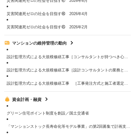
災害関連死ゼロの社会を目指す㊼ 2026年6月
災害関連死ゼロの社会を目指す㊻ 2026年4月
災害関連死ゼロの社会を目指す㊺ 2026年2月
マンションの維持管理の動向
設計監理方式による大規模修繕工事［コンサルタントが持つべき心得］４/６（２０２６年４月号掲載）
設計監理方式による大規模修繕工事［設計コンサルタントの業務と役割］３/６（２０２６年３月号掲載）
設計監理方式による大規模修繕工事 ［工事発注方式と施工者選定］ ２／６（２０２６年２月号掲載）
資金計画・融資
グリーン住宅ポイント制度を創設／国土交通省
「マンションストック長寿命化等モデル事業」の第2回募集で計画支援型11件、工事支援型３件のプロジェクトを採択／国土交通省