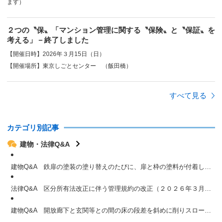
ます）
２つの〝保〟「マンション管理に関する〝保険〟と〝保証〟を
考える」－終了しました
【開催日時】2026年３月15日（日）
【開催場所】東京しごとセンター （飯田橋）
すべて見る
カテゴリ別記事
建物・法律Q&A
建物Q&A 鉄扉の塗装の塗り替えのたびに、扉と枠の塗料が付着し開閉困難になる（２０２６年４月号掲載）
法律Q&A 区分所有法改正に伴う管理規約の改正（２０２６年３月号掲載）
建物Q&A 開放廊下と玄関等との間の床の段差を斜めに削りスロープ化できないか？（２０２６年２月号）