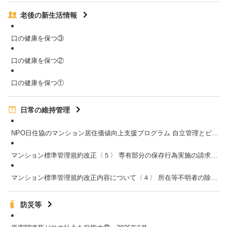
老後の新生活情報
口の健康を保つ③
口の健康を保つ②
口の健康を保つ①
日常の維持管理
NPO日住協のマンション居住価値向上支援プログラム 自立管理とビジョンの策定：２０２６年４月号掲載
マンション標準管理規約改正〈５〉 専有部分の保存行為実施の請求／共用部分の管理に伴って必要となる専有部分の保存行為等：２０２６年４月号掲載
マンション標準管理規約改正内容について〈４〉 所在等不明者の除外手続き・国内管理人制度を創設：２０２６年３月号掲載
防災等