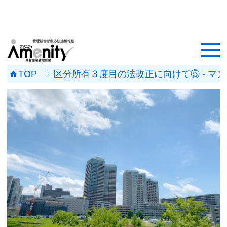
HOME
記事一覧
TOP
区分所有３度目の法改正に向けて⑤ - 
マンション改修ナビ
工事事例
メンテナンス会社
マンションメンテの無料相談
媒体資料
会社概要