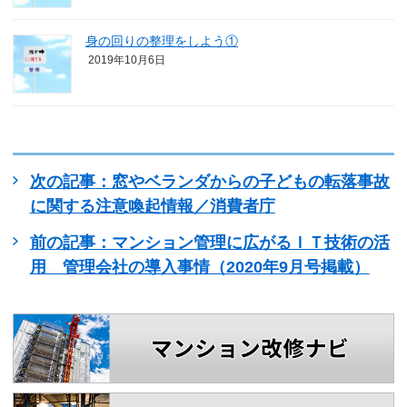
身の回りの整理をしよう①
2019年10月6日
次の記事：窓やベランダからの子どもの転落事故
に関する注意喚起情報／消費者庁
前の記事：マンション管理に広がるＩＴ技術の活
用 管理会社の導入事情（2020年9月号掲載）