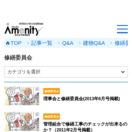
HOME
記事一覧
TOP
記事一覧
Q&A
建物Q&A
修繕委
マンション改修ナビ
修繕委員会
工事事例
カテゴリを選択
メンテナンス会社
修繕委員会
マンションメンテの無料相談
理事会と修繕委員会(2013年6月号掲載)
媒体資料
修繕委員会
管理組合で修繕工事のチェックが出来るの
会社概要
か？（2011年2月号掲載）