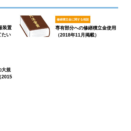
修繕積立金に関する相談
報装置
専有部分への修繕積立金使用
てたい
（2018年11月掲載）
）
の大規
015