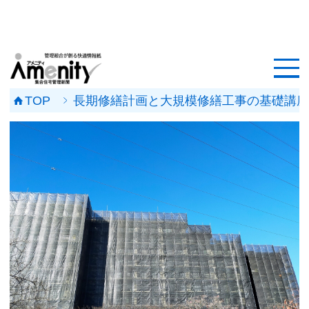
HOME
記事一覧
TOP
長期修繕計画と大規模修繕工事の基礎講座 
マンション改修ナビ
工事事例
メンテナンス会社
マンションメンテの無料相談
媒体資料
会社概要