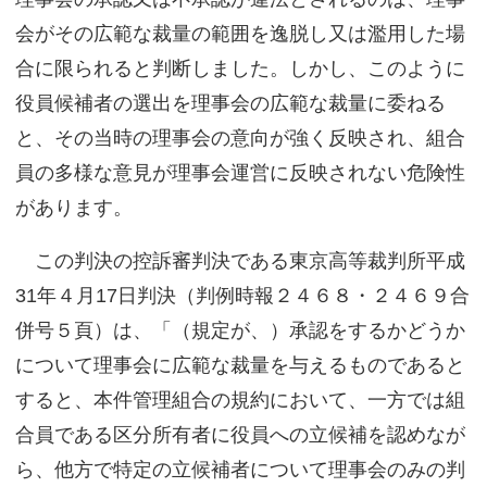
会がその広範な裁量の範囲を逸脱し又は濫用した場
合に限られると判断しました。しかし、このように
役員候補者の選出を理事会の広範な裁量に委ねる
と、その当時の理事会の意向が強く反映され、組合
員の多様な意見が理事会運営に反映されない危険性
があります。
この判決の控訴審判決である東京高等裁判所平成
31年４月17日判決（判例時報２４６８・２４６９合
併号５頁）は、「（規定が、）承認をするかどうか
について理事会に広範な裁量を与えるものであると
すると、本件管理組合の規約において、一方では組
合員である区分所有者に役員への立候補を認めなが
ら、他方で特定の立候補者について理事会のみの判