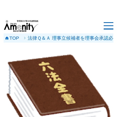
HOME
記事一覧
TOP
法律Ｑ＆Ａ 理事立候補者を理事会承認必
マンション改修ナビ
工事事例
メンテナンス会社
マンションメンテの無料相談
媒体資料
会社概要