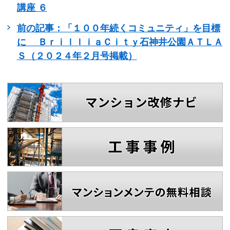
講座 ６
前の記事：「１００年続くコミュニティ」を目標
に ＢｒｉｌｌｉａＣｉｔｙ石神井公園ＡＴＬＡ
Ｓ（２０２４年２月号掲載）