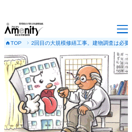
HOME
記事一覧
TOP
2回目の大規模修繕工事。建物調査は必要か?
マンション改修ナビ
工事事例
メンテナンス会社
マンションメンテの無料相談
媒体資料
会社概要