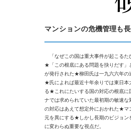
マンションの危機管理も長期
「なぜこの国は重大事件が起こるた
★「この根底にある問題を抉りだす」
が発行された★柳田氏は一九六六年の
★氏によれば最近十年余りでは東日本
る★これにたいする国の対応の根底に
ナでは求められていた最初期の敏速な
の対応はあえて想定外におかれた★マ
元を異にする★しかし長期のビジョン
に変わらぬ重要な視点だ。