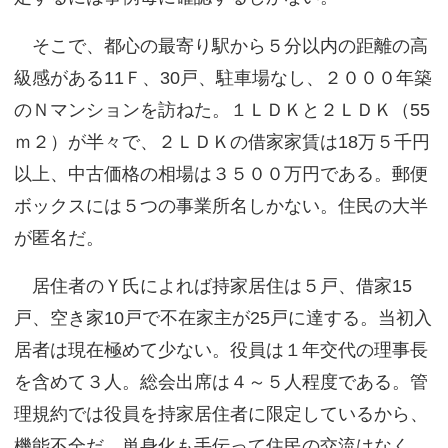
そこで、都心の最寄り駅から５分以内の距離の高
級感がある11Ｆ、30戸、駐車場なし、２０００年築
のＮマンションを訪ねた。１ＬＤＫと２ＬＤＫ（55
ｍ２）が半々で、２ＬＤＫの借家家賃は18万５千円
以上、中古価格の相場は３５００万円である。郵便
ボックスには５つの事業所名しかない。住民の大半
が匿名だ。
居住者のＹ氏によれば持家居住は５戸、借家15
戸、空き家10戸で不在家主が25戸に達する。当初入
居者は現在極めて少ない。役員は１年交代の理事長
を含めて３人。総会出席は４～５人程度である。管
理規約では役員を持家居住者に限定しているから、
機能不全だ。単身化も手伝って住民の交流はなく、