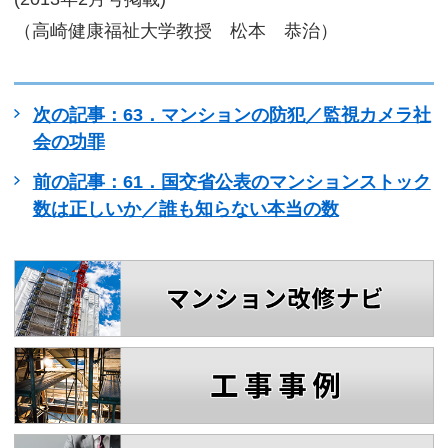
（高崎健康福祉大学教授 松本 恭治）
次の記事：63．マンションの防犯／監視カメラ社
会の功罪
前の記事：61．国交省公表のマンションストック
数は正しいか／誰も知らない本当の数