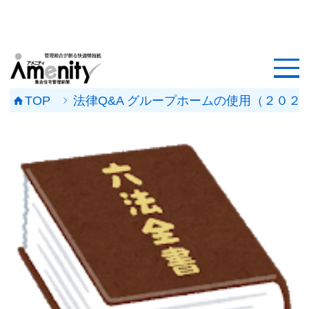
HOME
記事一覧
TOP
法律Q&A グループホームの使用（２０２
マンション改修ナビ
工事事例
メンテナンス会社
マンションメンテの無料相談
媒体資料
会社概要