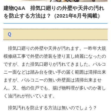
サイトマップ
建物Q&A 排気口廻りの外壁や天井の汚れ
を防止する方法は？（2021年6月号掲載）
Ｑ
排気口廻りの外壁や天井が汚れます。一昨年大規
模修繕工事で外壁の塗装を塗り直し綺麗になったの
ですが、また排気口廻りが汚れてきました。バルコ
ニー面などは踏み台を使い手の届く範囲は清掃出来
ますが、バルコニーの無い外壁面は清掃出来ませ
ん。又、他の住戸でも、揚げ物料理が多いのか著し
く油汚れが付いています。
排気汚れを防止する方法は無いのでしょう？