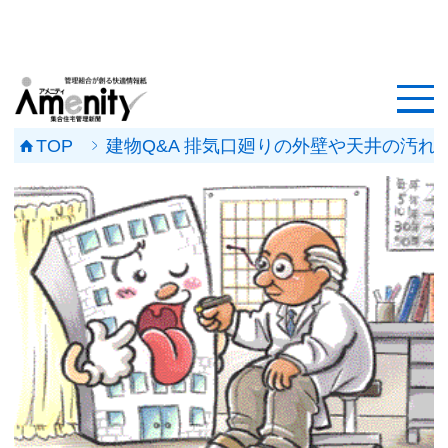
HOME
記事一覧
TOP
建物Q&A 排気口廻りの外壁や天井の汚れ
マンション改修ナビ
工事事例
メンテナンス会社
マンションメンテの無料相談
媒体資料
会社概要