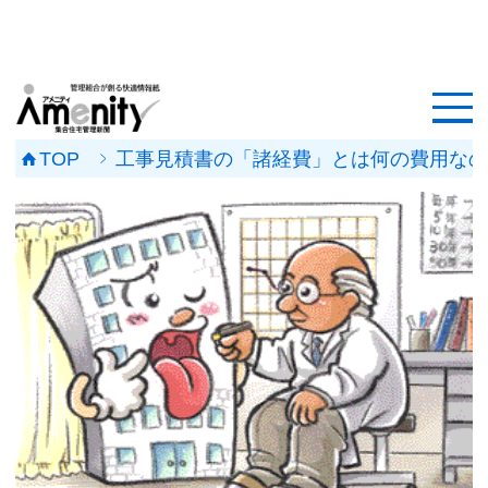
HOME
記事一覧
TOP
工事見積書の「諸経費」とは何の費用なのか
マンション改修ナビ
工事事例
メンテナンス会社
マンションメンテの無料相談
媒体資料
会社概要