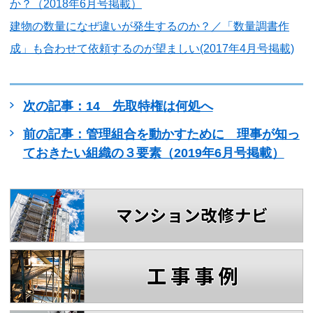
か？（2018年6月号掲載）
建物の数量になぜ違いが発生するのか？／「数量調書作
成」も合わせて依頼するのが望ましい(2017年4月号掲載)
次の記事：14 先取特権は何処へ
前の記事：管理組合を動かすために 理事が知っ
ておきたい組織の３要素（2019年6月号掲載）