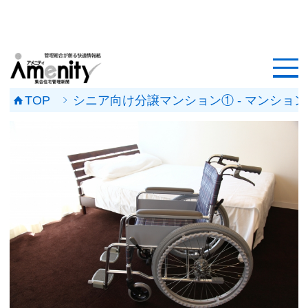
HOME
記事一覧
TOP
シニア向け分譲マンション① - マンシ
マンション改修ナビ
工事事例
メンテナンス会社
マンションメンテの無料相談
媒体資料
会社概要