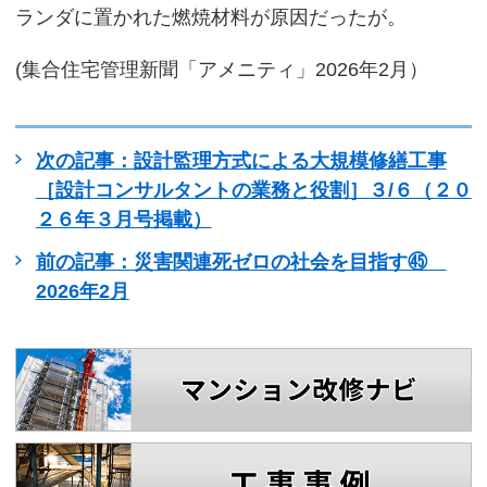
ランダに置かれた燃焼材料が原因だったが。
(集合住宅管理新聞「アメニティ」2026年2月）
次の記事：設計監理方式による大規模修繕工事
［設計コンサルタントの業務と役割］３/６（２０
２６年３月号掲載）
前の記事：災害関連死ゼロの社会を目指す㊺
2026年2月