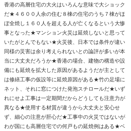
香港の高層住宅の大火はいろんな意味で大ショック
サイトマップ
だ★４６００人余の住む８棟の住宅のうち７棟がほ
ぼ全焼し１６０人を超える人が亡くなるという大惨
事となった★マンション火災は延焼しないと思って
いたがとんでもない★火災後、日本では条件が違い
同様の災害は余り考えられないとの論評が多いが本
当に大丈夫だろうか★香港の場合、建物の構造や設
備にも延焼を拡大した原因があるようだが主として
は修繕工事の仮設等に延焼原因がある★竹の足場に
ネット、それに窓につけた発泡スチロールだ★いず
れにせよ工事は一定期間だからどうしても注意力が
異なる★使用する材質が違うから大丈夫と安心せ
ず、細心の注意が肝心だ★工事中の火災ではないが
わが国にも高層住宅での何戸もの延焼例はある★ベ