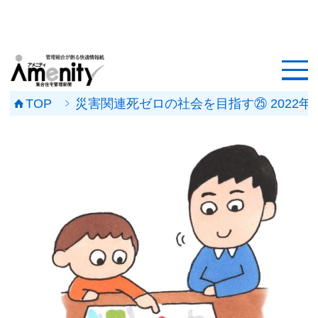
HOME
記事一覧
TOP
災害関連死ゼロの社会を目指す㉕ 2022年
マンション改修ナビ
工事事例
メンテナンス会社
マンションメンテの無料相談
媒体資料
会社概要