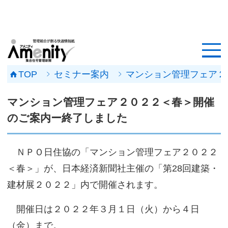
HOME
記事一覧
TOP
セミナー案内
マンション管理フェア２
マンション改修ナビ
マンション管理フェア２０２２＜春＞開催
工事事例
のご案内ー終了しました
メンテナンス会社
ＮＰＯ日住協の「マンション管理フェア２０２２
マンションメンテの無料相談
＜春＞」が、日本経済新聞社主催の「第28回建築・
建材展２０２２」内で開催されます。
媒体資料
開催日は２０２２年３月１日（火）から４日
会社概要
（金）まで。