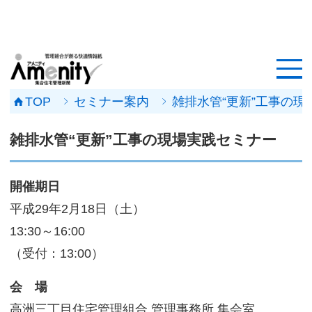
HOME
記事一覧
TOP
セミナー案内
雑排水管“更新”工事の
マンション改修ナビ
雑排水管“更新”工事の現場実践セミナー
工事事例
開催期日
メンテナンス会社
平成29年2月18日（土）
マンションメンテの無料相談
13:30～16:00
（受付：13:00）
媒体資料
会 場
会社概要
高洲三丁目住宅管理組合 管理事務所 集会室