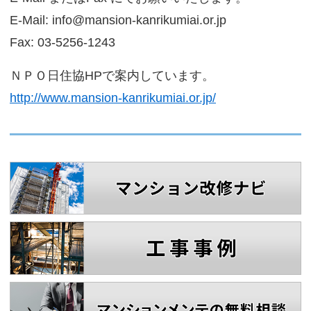
E-Mail: info@mansion-kanrikumiai.or.jp
Fax: 03-5256-1243
ＮＰＯ日住協HPで案内しています。
http://www.mansion-kanrikumiai.or.jp/