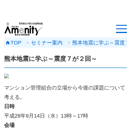
HOME
記事一覧
TOP
セミナー案内
熊本地震に学ぶ～震度７
マンション改修ナビ
熊本地震に学ぶ～震度７が２回～
工事事例
メンテナンス会社
マンション管理組合の立場から今後の課題について
マンションメンテの無料相談
考える。
日時
媒体資料
平成28年9月14日（水）13時～17時
会社概要
会場