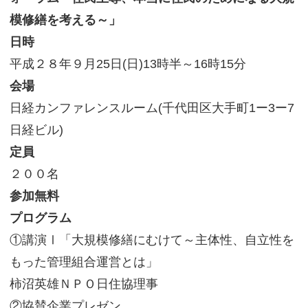
サイトマップ
模修繕を考える～」
日時
平成２８年９月25日(日)13時半～16時15分
会場
日経カンファレンスルーム(千代田区大手町1ー3ー7
日経ビル)
定員
２００名
参加無料
プログラム
①講演Ⅰ「大規模修繕にむけて～主体性、自立性を
もった管理組合運営とは」
柿沼英雄ＮＰＯ日住協理事
②協賛企業プレゼン