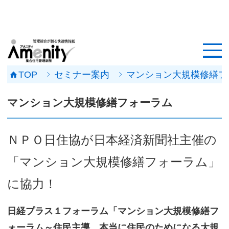
HOME
記事一覧
TOP
セミナー案内
マンション大規模修繕フ
マンション改修ナビ
マンション大規模修繕フォーラム
工事事例
ＮＰＯ日住協が日本経済新聞社主催の
メンテナンス会社
「マンション大規模修繕フォーラム」
マンションメンテの無料相談
に協力！
媒体資料
日経プラス１フォーラム「マンション大規模修繕フ
会社概要
ォーラム～住民主導、本当に住民のためになる大規