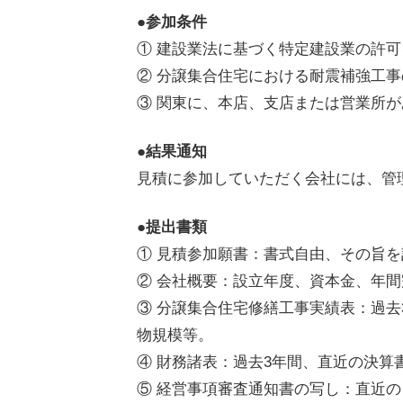
●
参加条件
① 建設業法に基づく特定建設業の許
② 分譲集合住宅における耐震補強工
③ 関東に、本店、支店または営業所
●
結果通知
見積に参加していただく会社には、管
●
提出書類
① 見積参加願書：書式自由、その旨
② 会社概要：設立年度、資本金、年間
③ 分譲集合住宅修繕工事実績表：過
物規模等。
④ 財務諸表：過去3年間、直近の決算
⑤ 経営事項審査通知書の写し：直近の