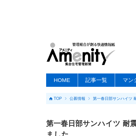
HOME
記事一覧
マン
TOP
公募情報
第一春日部サンハイツ 
第一春日部サンハイツ 耐
ました