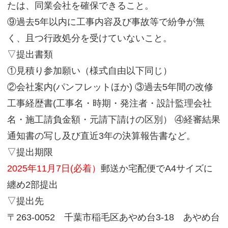
たは、同業会社を確保できること。
⑨過去5年以内に工事内容及び事故等で紛争が無
く、且つ行政処分を受けていないこと。
▽提出書類
①見積り参加願い（様式自由以下同じ）
②会社案内(パンフレットほか) ③過去5年間の改修
工事経歴書(工事名・時期・発注者・設計監理会社
名・施工請負金額・元請下請けの区別） ④経審結果
通知書の写し及び直近3年の決算報告書など。
▽提出期限
2025年11月7日(必着）
郵送か宅配便でA4サイズに
纏め2部提出
▽提出先
〒263-0052 千葉市稲毛区あやめ台3-18 あやめ台