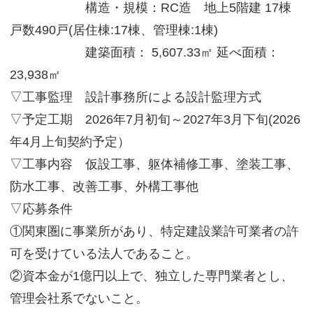
構造・規模：RC造 地上5階建 17棟
サイトマップ
戸数490戸(居住棟:17棟、管理棟:1棟)
建築面積： 5,607.33㎡ 延べ面積：
23,938㎡
▽工事監理 設計事務所による設計監理方式
▽予定工期 2026年7月初旬～2027年3月下旬(2026
年4月上旬契約予定）
▽工事内容 仮設工事、躯体補修工事、塗装工事、
防水工事、改善工事、外構工事他
▽応募条件
①関東圏に事業所があり、特定建設業許可業者の許
可を受けている法人であること。
②資本金が1億円以上で、独立した専門業者とし、
管理会社系でないこと。