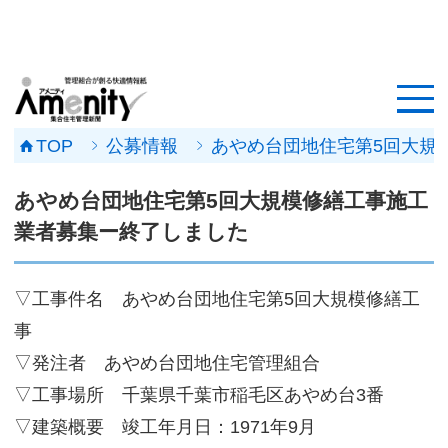
HOME
記事一覧
TOP
公募情報
あやめ台団地住宅第5回大規
マンション改修ナビ
あやめ台団地住宅第5回大規模修繕工事施工
工事事例
業者募集ー終了しました
メンテナンス会社
▽工事件名 あやめ台団地住宅第5回大規模修繕工
マンションメンテの無料相談
事
▽発注者 あやめ台団地住宅管理組合
媒体資料
▽工事場所 千葉県千葉市稲毛区あやめ台3番
会社概要
▽建築概要 竣工年月日：1971年9月