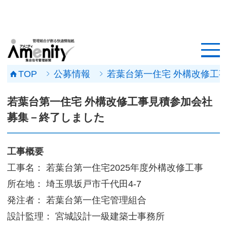
HOME
記事一覧
TOP
公募情報
若葉台第一住宅 外構改修工
マンション改修ナビ
若葉台第一住宅 外構改修工事見積参加会社
工事事例
募集－終了しました
メンテナンス会社
工事概要
マンションメンテの無料相談
工事名： 若葉台第一住宅2025年度外構改修工事
所在地： 埼玉県坂戸市千代田4-7
媒体資料
発注者：
若葉台第一住宅管理組合
会社概要
設計監理：
宮城設計一級建築士事務所