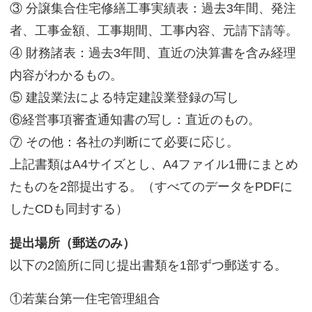
③ 分譲集合住宅修繕工事実績表：過去
3
年間、発注
者、工事金額、工事期間、工事内容、元請下請等。
④ 財務諸表：過去
3
年間、直近の決算書を含み経理
内容がわかるもの。
⑤ 建設業法による特定建設業登録の写し
⑥経営事項審査通知書の写し：直近のもの。
⑦ その他：各社の判断にて必要に応じ。
上記書類は
A4
サイズとし、
A4
ファイル
1
冊にまとめ
たものを
2
部提出する。（すべてのデータを
PDF
に
した
CD
も同封する）
提出場所（郵送のみ）
以下の2箇所に同じ提出書類を1部ずつ郵送する。
①若葉台第一住宅管理組合