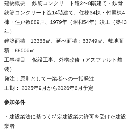
建物概要：
鉄筋コンクリート造
2
〜
8
階建て・鉄骨
サイトマップ
鉄筋コンクリート造
14
階建て、住棟
34
棟・付属棟
4
棟・住戸数
889
戸、1979年（昭和54年）竣工（築43
年）
建築面積：13386㎡、延べ面積：63749㎡、敷地面
積：88506㎡
工事種目： 仮設工事、外構改修（アスファルト舗
装）
発注：原則として一業者への一括発注
工期：
2025
年
9
月から
2026
年
6
月予定
参加条件
・建設業法に基づく特定建設業の許可を受けた建設
業者