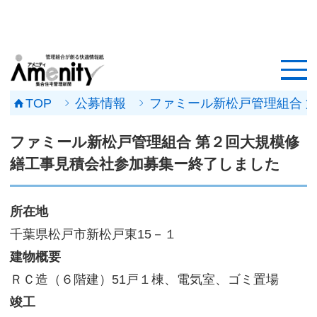
HOME
記事一覧
TOP
公募情報
ファミール新松戸管理組合 
マンション改修ナビ
ファミール新松戸管理組合 第２回大規模修
工事事例
繕工事見積会社参加募集ー終了しました
メンテナンス会社
所在地
マンションメンテの無料相談
千葉県松戸市新松戸東15－１
建物概要
媒体資料
ＲＣ造（６階建）51戸１棟、電気室、ゴミ置場
会社概要
竣工