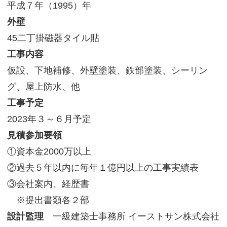
平成７年（1995）年
サイトマップ
外壁
45二丁掛磁器タイル貼
工事内容
仮設、下地補修、外壁塗装、鉄部塗装、シーリン
グ、屋上防水、他
工事予定
2023年３～６月予定
見積参加要領
①資本金2000万以上
②過去５年以内に毎年１億円以上の工事実績表
③会社案内、経歴書
※提出書類各２部
設計監理
一級建築士事務所 イーストサン株式会社