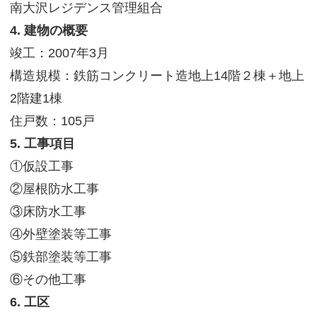
南大沢レジデンス管理組合
サイトマップ
4. 建物の概要
竣工：2007年3月
構造規模：鉄筋コンクリート造地上14階２棟＋地上
2階建1棟
住戸数：105戸
5. 工事項目
①仮設工事
②屋根防水工事
③床防水工事
④外壁塗装等工事
⑤鉄部塗装等工事
⑥その他工事
6. 工区