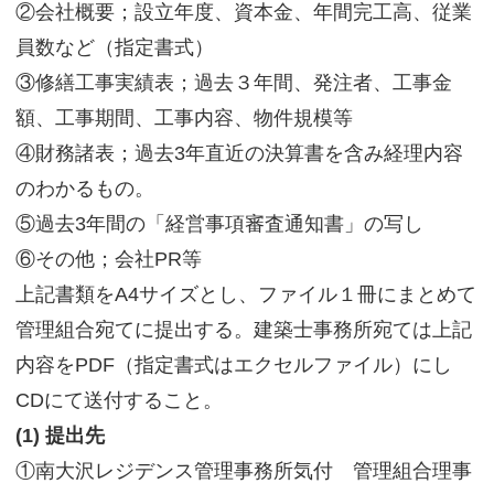
②会社概要；設立年度、資本金、年間完工高、従業
員数など（指定書式）
③修繕工事実績表；過去３年間、発注者、工事金
額、工事期間、工事内容、物件規模等
④財務諸表；過去3年直近の決算書を含み経理内容
のわかるもの。
⑤過去3年間の「経営事項審査通知書」の写し
⑥その他；会社PR等
上記書類をA4サイズとし、ファイル１冊にまとめて
管理組合宛てに提出する。建築士事務所宛ては上記
内容をPDF（指定書式はエクセルファイル）にし
CDにて送付すること。
(1) 提出先
①南大沢レジデンス管理事務所気付 管理組合理事