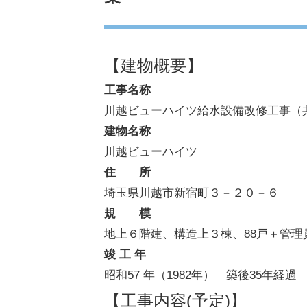
【建物概要】
工事名称
川越ビューハイツ給水設備改修工事（
建物名称
川越ビューハイツ
住 所
埼玉県川越市新宿町３－２０－６
規 模
地上６階建、構造上３棟、88戸＋管理員
竣 工 年
昭和57 年（1982年） 築後35年経過
【工事内容(予定)】