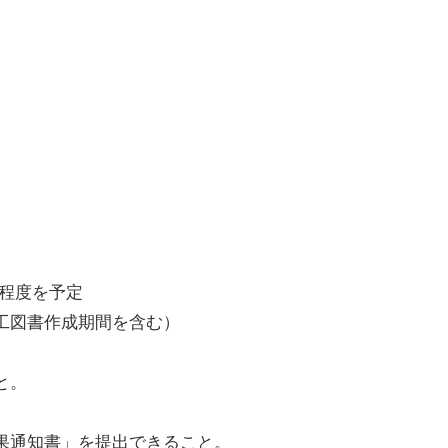
月程度を予定
工図書作成期間を含む）
と。
果通知書」を提出できること。