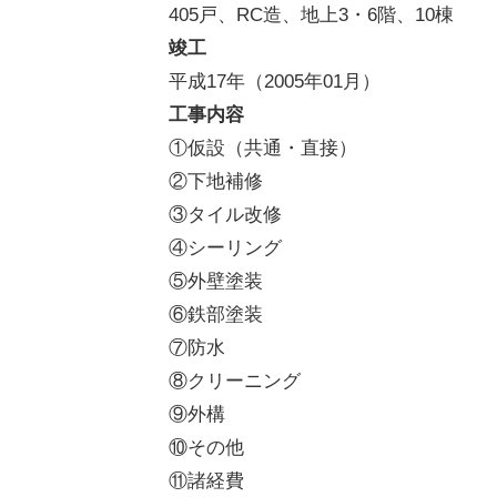
405戸、RC造、地上3・6階、10棟
竣工
平成17年（2005年01月）
工事内容
①仮設（共通・直接）
②下地補修
③タイル改修
④シーリング
⑤外壁塗装
⑥鉄部塗装
⑦防水
⑧クリーニング
⑨外構
⑩その他
⑪諸経費