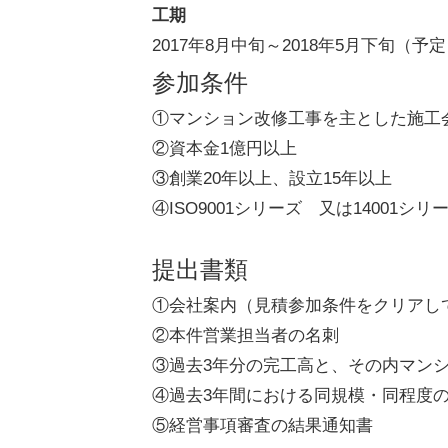
工期
2017年8月中旬～2018年5月下旬（予
参加条件
①マンション改修工事を主とした
②資本金1億円以上
③創業20年以上、設立15年以上
④ISO9001シリーズ 又は14001シ
提出書類
①会社案内（見積参加条件をクリアし
②本件営業担当者の名刺
③過去3年分の完工高と、その内マン
④過去3年間における同規模・同程度
⑤経営事項審査の結果通知書