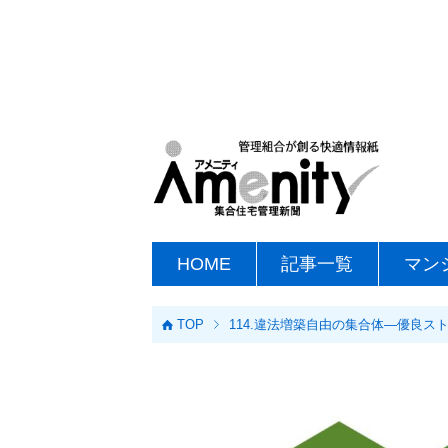
HOME
記事一覧
マン
TOP
114.違法増築自由の集合体―優良ス