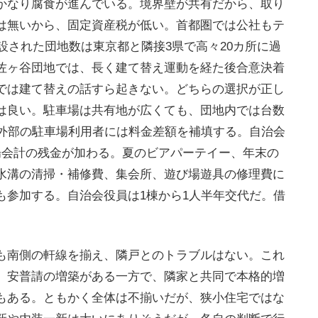
かなり腐食が進んでいる。境界壁が共有だから、取り
は無いから、固定資産税が低い。首都圏では公社もテ
建設された団地数は東京都と隣接3県で高々20カ所に過
佐ヶ谷団地では、長く建て替え運動を経た後合意決着
では建て替えの話すら起きない。どちらの選択が正し
は良い。駐車場は共有地が広くても、団地内では台数
、外部の駐車場利用者には料金差額を補填する。自治会
場会計の残金が加わる。夏のビアパーテイー、年末の
水溝の清掃・補修費、集会所、遊び場遊具の修理費に
も参加する。自治会役員は1棟から1人半年交代だ。借
も南側の軒線を揃え、隣戸とのトラブルはない。これ
。安普請の増築がある一方で、隣家と共同で本格的増
もある。ともかく全体は不揃いだが、狭小住宅ではな