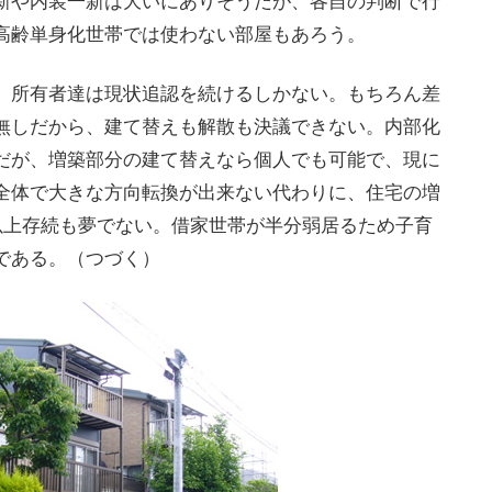
新や内装一新は大いにありそうだが、各自の判断で行
高齢単身化世帯では使わない部屋もあろう。
、所有者達は現状追認を続けるしかない。もちろん差
無しだから、建て替えも解散も決議できない。内部化
だが、増築部分の建て替えなら個人でも可能で、現に
全体で大きな方向転換が出来ない代わりに、住宅の増
以上存続も夢でない。借家世帯が半分弱居るため子育
である。（つづく）