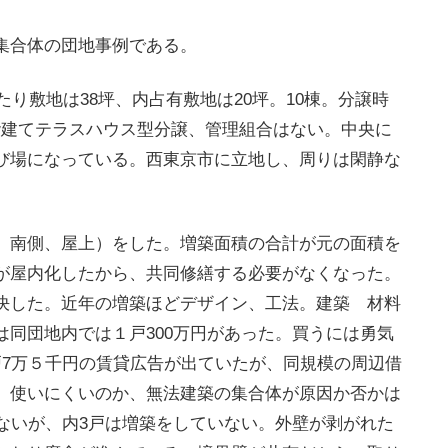
集合体の団地事例である。
り敷地は38坪、内占有敷地は20坪。10棟。分譲時
、2階建てテラスハウス型分譲、管理組合はない。中央に
び場になっている。西東京市に立地し、周りは閑静な
。
、南側、屋上）をした。増築面積の合計が元の面積を
が屋内化したから、共同修繕する必要がなくなった。
決した。近年の増築ほどデザイン、工法。建築 材料
同団地内では１戸300万円があった。買うには勇気
戸7万５千円の賃貸広告が出ていたが、同規模の周辺借
、使いにくいのか、無法建築の集合体が原因か否かは
ないが、内3戸は増築をしていない。外壁が剥がれた