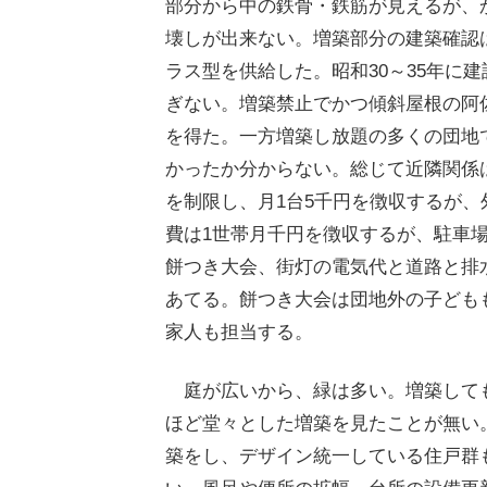
部分から中の鉄骨・鉄筋が見えるが、
壊しが出来ない。増築部分の建築確認
ラス型を供給した。昭和30～35年に
ぎない。増築禁止でかつ傾斜屋根の阿
を得た。一方増築し放題の多くの団地
かったか分からない。総じて近隣関係
を制限し、月1台5千円を徴収するが
費は1世帯月千円を徴収するが、駐車
餅つき大会、街灯の電気代と道路と排
あてる。餅つき大会は団地外の子ども
家人も担当する。
庭が広いから、緑は多い。増築して
ほど堂々とした増築を見たことが無い
築をし、デザイン統一している住戸群