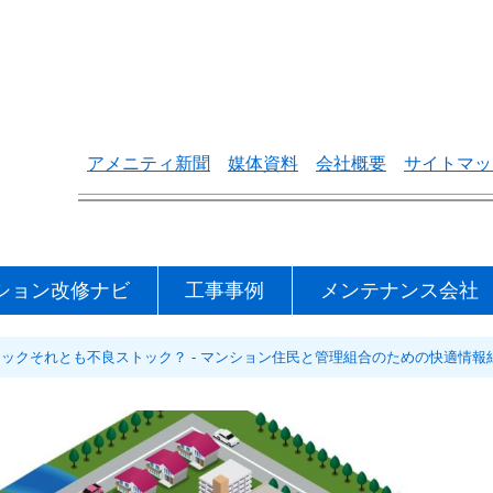
アメニティ新聞
媒体資料
会社概要
サイトマッ
ション改修ナビ
工事事例
メンテナンス会社
トックそれとも不良ストック？ - マンション住民と管理組合のための快適情