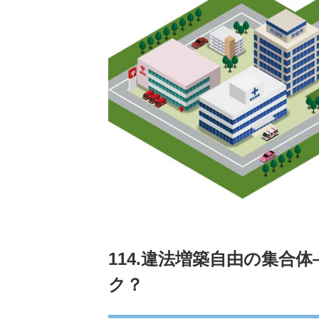
114.違法増築自由の集合
ク？