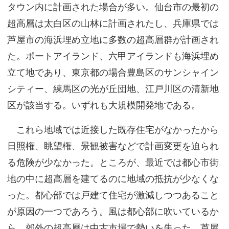
タウン内に計画された場合が多い。仙台市の最初の
超高層は太白区の山林に計画されたし、兵庫県では
芦屋市の海浜埋め立地に多数の超高層群が計画され
た。ポートアイランド、六甲アイランドも海浜埋め
立て地であり、東京都の場合豊島区のサンシャイン
シティー、練馬区の光が丘団地、江戸川区の清新地
区が該当する。いずれも大規模開発地である。
これら地域では近接した既存住宅がなかったから
日照権、眺望権、景観被害などで計画変更を迫られ
る危険が少なかった。ところが、最近では都心市街
地の中に超高層を建てるのに地域の抵抗が少なくな
った。都心部では戸建て住宅が激減しつつあること
が原因の一つであろう。風は都心部に吹いているか
ら、郊外の超高層は中古市場で勢いを失った。芦屋