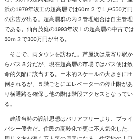
浜の1979年竣工の超高層では60ｍ２で１戸550万円
の広告が出る。超高層群の内２管理組合は自主管理
である。仙台茂庭の1993年竣工の超高層の中古では
60ｍ２で300万円が出る。
そこで、両タウンを訪ねた。芦屋浜は最寄り駅か
らバス８分だが、現在超高層の市場ではバス便は致
命的欠陥に該当する。土木的スケールの大きさに圧
倒されるが、５階ごとにエレベーターの停止階があ
り横通路を確保し他の階は階段アクセスとなってい
る。
建設当時の設計思想はバリアフリーより、プライ
バシー優先だ。住民の高齢化で更に不人気化した。
周り３方が海も不人気の原因になる。住宅地の人口