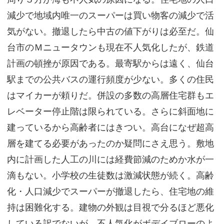
減少で地域内唯一のスーパーは買い物客の減少で活
気がない。撤退したら中古の値下がりは必至だ。仙
台市のＭニュータウンも現在不人気化したが、鉄道
計画の頓挫が原因である。最寄駅からは遠く、仙台
駅までの公共バスの運行頻度が少ない。多くの住民
はマイカーが頼りだ。併設の多数の高層住宅群もエ
レベーター停止階は限られている。さらに斜面地に
建っているから高齢者にはきつい。高台になぜ超高
層を建てる必要があったのか疑問にさえ思う。敷地
内に計画した人工の川には経費節減のためか水が一
滴もない。小学校の生徒数は激減状態が続く。高齢
化・人口減少でスーパーが撤退したら、住宅地の維
持は困難化する。建物の外観は目視で分るほど悪化
している訳でないが、不人気化がボデイブローのよ