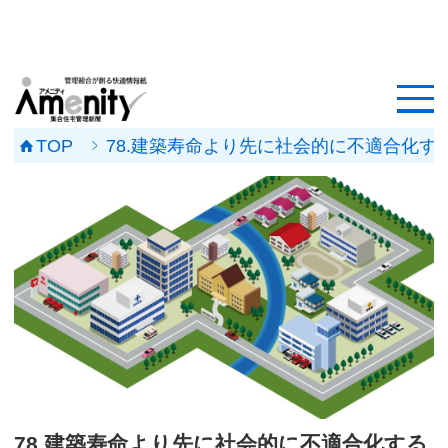
HOME
記事一覧
TOP
78.建築寿命より先に社会的に不適合化す
マンション改修ナビ
工事事例
メンテナンス会社
マンションメンテの無料相談
媒体資料
会社概要
78.建築寿命より先に社会的に不適合化する