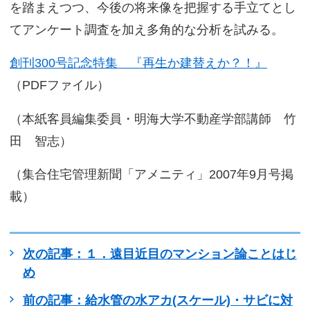
を踏まえつつ、今後の将来像を把握する手立てとし
てアンケート調査を加え多角的な分析を試みる。
創刊300号記念特集 『再生か建替えか？！』
（PDFファイル）
（本紙客員編集委員・明海大学不動産学部講師 竹
田 智志）
（集合住宅管理新聞「アメニティ」2007年9月号掲
載）
次の記事：１．遠目近目のマンション論ことはじ
め
前の記事：給水管の水アカ(スケール)・サビに対