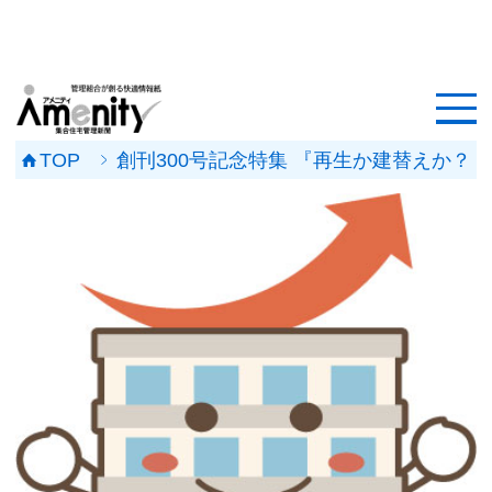
HOME
記事一覧
TOP
創刊300号記念特集 『再生か建替えか？
マンション改修ナビ
工事事例
メンテナンス会社
マンションメンテの無料相談
媒体資料
会社概要