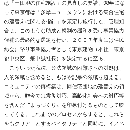
は「一団地の住宅施設」の見直しの要請、98年にな
って東京都は「多摩ニュータウンにおける集合住宅
の建替えに関わる指針」を策定し施行した。管理組
合は、このような助成と規制の緩和を受け事業協力
候補の最終的な選定を行い、２００７年度には住民
総会に諮り事業協力者として東京建物（本社：東京
都中央区、畑中誠社長）を決定するに至る。
こういった私法、公法領域の困難さへの対処は、
人的領域を含めると、もはや記事の領域を超える。
コミュニティの再構築は、同住宅団地の建替えの領
域から、昨今では震災対応、高齢化社会への対応等
を含んだ〝まちづくり〟を印象付けるものとして映
ってくる。これまでのプロセスからすると、これら
をもクリア―とするバイタリティと同時に、イノベ