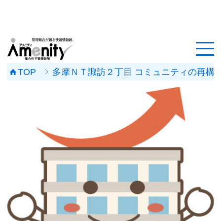
HOME
記事一覧
TOP
多摩ＮＴ諏訪２丁目 コミュニティの再構
マンション改修ナビ
工事事例
メンテナンス会社
マンションメンテの無料相談
媒体資料
会社概要