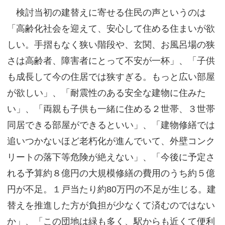
検討当初の建替えに寄せる住民の声というのは
「高齢化社会を迎えて、安心して住める住まいが欲
しい。手摺もなく狭い階段や、玄関、お風呂場の狭
さは高齢者、障害者にとって不安が一杯」、「子供
も成長して今の住居では狭すぎる。もっと広い部屋
が欲しい」、「耐震性のある安全な建物に住みた
い」、「両親も子供も一緒に住める２世帯、３世帯
同居できる部屋ができるといい」、「建物修繕では
追いつかないほど老朽化が進んでいて、外壁コンク
リートの落下等危険が絶えない」、「今後に予定さ
れる予算約８億円の大規模修繕の費用のうち約５億
円が不足。１戸当たり約80万円の不足が生じる。建
替えを推進した方が負担が少なくて済むのではない
か」、「この団地は緑も多く、駅からも近くて便利