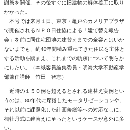
謝祭を開催。その後すぐに旧建物の解体着工に取り
かかった。
本号では来月１日、東京・亀戸のカメリアプラザ
で開催されるＮＰＯ日住協による「建て替え報告
会」を前に同住宅団地の建替えまでの全容とはいか
ないまでも、約40年間積み重ねてきた住民を主体と
する活動を踏まえ、これまでの軌跡について明らか
にしたい。（本紙客員編集委員・明海大学不動産学
部兼任講師 竹田 智志）
近時の１５０例を超えるとされる建替え実例とい
うのは、80年代に席捲したモータリゼーションや、
それ以前に課題化した計画修繕等への対応なしに、
棚牡丹式に建替えに至ったというケースが意外に多
い。