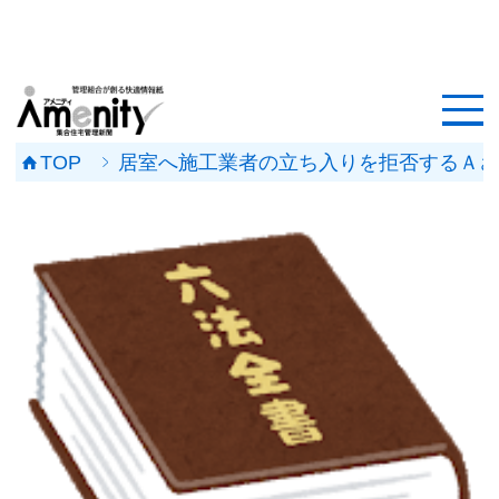
HOME
記事一覧
TOP
居室へ施工業者の立ち入りを拒否するＡさん
マンション改修ナビ
工事事例
メンテナンス会社
マンションメンテの無料相談
媒体資料
会社概要