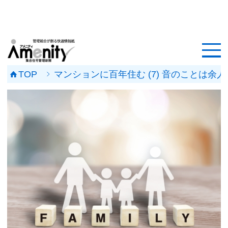
HOME
記事一覧
TOP
マンションに百年住む (7) 音のことは
マンション改修ナビ
工事事例
メンテナンス会社
マンションメンテの無料相談
媒体資料
会社概要