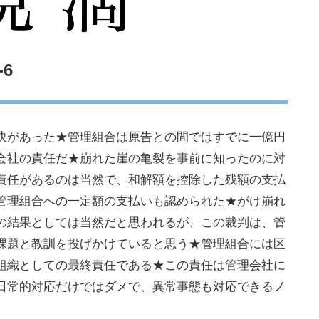
6
決があった★管理組合は原告との間ではすでに一億円
会社の責任だ★崩れた崖の亀裂を事前に知ったのに対
責任があるのは当然で、和解額を控除した残額の支払
管理組合への一定額の支払いも認められた★がけ崩れ
の結果としては当然だと思われるが、この裁判は、管
課題と教訓を投げかけていると思う★管理組合には区
組織としての最終責任である★この責任は管理会社に
日常的対応だけではダメで、異常事態も対応できるノ