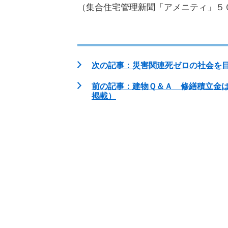
（集合住宅管理新聞「アメニティ」５０１
次の記事：災害関連死ゼロの社会を目指
前の記事：建物Ｑ＆Ａ 修繕積立金
掲載）