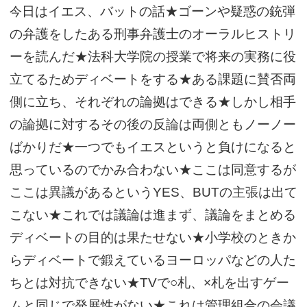
日はイエス、バットの話★ゴーンや疑惑の銃弾
今
サイトマップ
の弁護をしたある刑事弁護士のオーラルヒストリ
ーを読んだ★法科大学院の授業で将来の実務に役
立てるためディベートをする★ある課題に賛否両
側に立ち、それぞれの論拠はできる★しかし相手
の論拠に対するその後の反論は両側ともノーノー
ばかりだ★一つでもイエスというと負けになると
思っているのでかみ合わない★ここは同意するが
ここは異議があるというYES、BUTの主張は出て
こない★これでは議論は進まず、議論をまとめる
ディベートの目的は果たせない★小学校のときか
らディベートで鍛えているヨーロッパなどの人た
ちとは対抗できない★TVで○札、×札を出すゲー
ムと同じで発展性がない★これは管理組合の会議