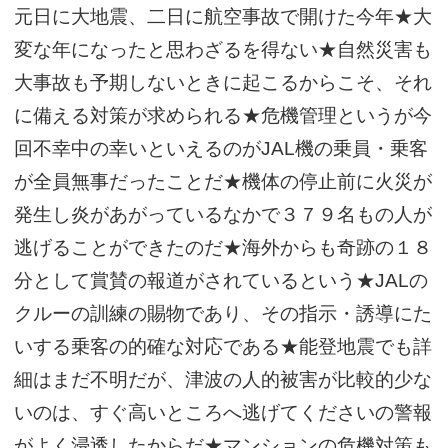
元日に大地震、二日に航空事故で開けた今年★大
サイトマップ
変な年になったと思わざるを得ない★自然災害も
大事故も予期しないときに起こるからこそ、それ
に備える対策が求められる★危機管理というが今
回不幸中の幸いといえるのがJAL機の乗員・乗客
が全員無事だったことだ★機体の停止前に火災が
発生し炎があがっているなかで３７９名もの人が
逃げることができたのだ★海外からも奇跡の１８
分として賞賛の報道がされているという★JALの
クルーの訓練の賜物であり、その指示・誘導にた
いする乗客の的確な対応である★能登地震でも詳
細はまだ不明だが、津波の人的被害が比較的少な
いのは、すぐ高いところへ逃げてくださいの警報
がよく浸透したからだ★マンションの危機対策も