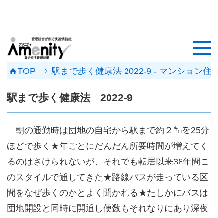
HOME
記事一覧
TOP
駅まで歩く健康法 2022-9 - マンシ
マンション改修ナビ
駅まで歩く健康法 2022-9
工事事例
朝の通勤時は団地の自宅から駅まで約２㌔を25分
メンテナンス会社
ほどで歩く★年ごとにだんだん所要時間が増えてく
マンションメンテの無料相談
るのはさけられないが、それでも転居以来38年間こ
のスタイルで通してきた★路線バスが走っている区
媒体資料
間をなぜ歩くのかとよく聞かれる★たしかにバスは
会社概要
団地開設と同時に開通し便数もそれなりにあり深夜