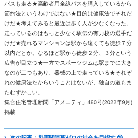
バスも走る★高齢者用全線パスを購入しているから
サイトマップ
節約法というわけではない★目的は健康法でそれだ
けだ★考えてみると最近は歩く人が少なくなった。
走っているのはもっと少なく駅伝の有力校の選手だ
けだ★売れるマンションは駅から遠くても徒歩７分
以内だとか。なるほど駅から徒歩２分、３分という
広告が目立つ★一方でスポーツジムは駅までに大き
なのが二つもあり、器械の上で走っている★それぞ
れの健康法だからいうことはないが、独自の道もま
たむずかしい。
集合住宅管理新聞「アメニティ」480号(2022年9月)
掲載
次の記事：災害関連死ゼロの社会を目指す ㉔