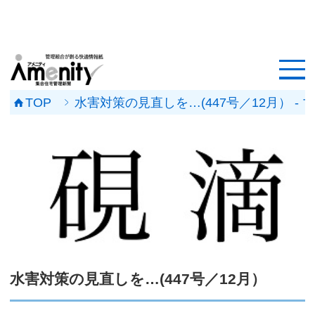
HOME
記事一覧
TOP
水害対策の見直しを…(447号／12月） 
マンション改修ナビ
工事事例
メンテナンス会社
マンションメンテの無料相談
媒体資料
水害対策の見直しを…(447号／12月）
会社概要