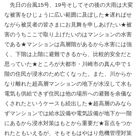
先日の台風15号、19号そしてその後の大雨は大変
サイトマップ
な被害をひじょうに広い範囲に及ぼした★遅ればせ
ながら被災者の皆さまにお見舞を申しあげたい★被
害のうちここで取り上げたいのはマンションの水害
である★マンションは高層階があるから水害には強
く、下階は上階に避難できるから、比較的安全だと
思っていた★ところが大都市・川崎市の真ん中で１
階の住民が浸水のため亡くなった。また、川からか
なり離れた超高層マンションの地下が水没して水も
電気も供給できず住民は他の場所への避難を余儀な
くされたというケースも続出した★超高層のみなら
ずマンションでは給水設備や電気設備が地下か一階
にあるから浸水対策はもとから重要だ★盲点をつか
れたともいえるが、そもそもはやはり危機管理対策