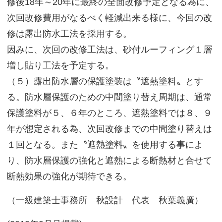
修後18年～20年に最終の全面改修予定となる為に、
次回改修費用がなるべく軽減出来る様に、今回の改
修は露出防水工法を採用する。
因みに、次回の改修工法は、砂付ルーフィング１層
増し貼り工法を予定する。
（５）露出防水層の保護塗装は〝遮熱塗料〟とす
る。防水層保護のための中間塗り替え周期は、通常
保護塗料が５、６年のところ、遮熱塗料では８、９
年が想定される為、次回改修までの中間塗り替えは
１回となる。また〝遮熱塗料〟を使用する事によ
り、防水層保護の強化と遮熱による断熱材と合せて
断熱効果の強化が期待できる。
（一級建築士事務所 秋設計 代表 秋葉義廣）