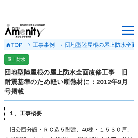
HOME
記事一覧
TOP
工事事例
団地型陸屋根の屋上防水全面改
マンション改修ナビ
屋上防水
工事事例
団地型陸屋根の屋上防水全面改修工事 旧
耐震基準のため軽い断熱材に：2012年9月
メンテナンス会社
号掲載
マンションメンテの無料相談
１、工事概要
媒体資料
旧公団分譲・ＲＣ造５階建、40棟・１５３０戸、
会社概要