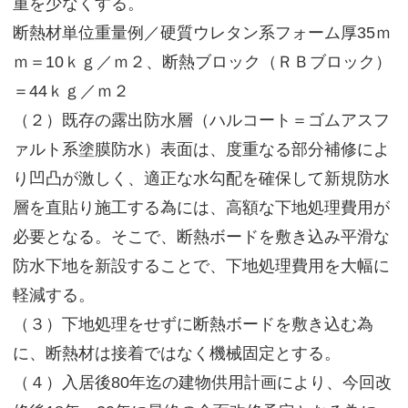
重を少なくする。
断熱材単位重量例／硬質ウレタン系フォーム厚35ｍ
ｍ＝10ｋｇ／ｍ２、断熱ブロック（ＲＢブロック）
＝44ｋｇ／ｍ２
（２）既存の露出防水層（ハルコート＝ゴムアスフ
ァルト系塗膜防水）表面は、度重なる部分補修によ
り凹凸が激しく、適正な水勾配を確保して新規防水
層を直貼り施工する為には、高額な下地処理費用が
必要となる。そこで、断熱ボードを敷き込み平滑な
防水下地を新設することで、下地処理費用を大幅に
軽減する。
（３）下地処理をせずに断熱ボードを敷き込む為
に、断熱材は接着ではなく機械固定とする。
（４）入居後80年迄の建物供用計画により、今回改