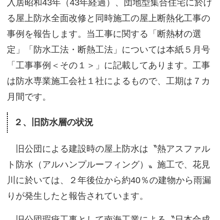
入居昭和43年（43年経過）、団地型集合住宅に於け
サイトマップ
る屋上防水全面改修と同時施工の屋上断熱化工事の
事例を報告します。当工事に関する「断熱材の選
定」「防水工法・断熱工法」については本紙５月号
「工事事例＜その１＞」に記載してあります。工事
は防水専業施工会社１社によるもので、工期は７カ
月間です。
２、旧防水層の状況
旧公団による建設時の屋上防水は〝熱アスファル
ト防水（アルハンプルーフィング）〟施工で、花見
川に於いては、２年後位から約40％の建物から雨漏
りが発生したと報告されています。
旧公団瑕疵工事として南海工業による〝日本合成