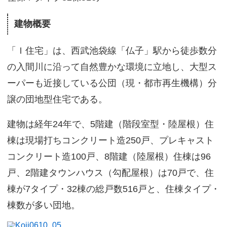
サイトマップ
建物概要
「Ｉ住宅」は、西武池袋線「仏子」駅から徒歩数分
の入間川に沿って自然豊かな環境に立地し、大型ス
ーパーも近接している公団（現・都市再生機構）分
譲の団地型住宅である。
建物は経年24年で、5階建（階段室型・陸屋根）住
棟は現場打ちコンクリート造250戸、プレキャスト
コンクリート造100戸、8階建（陸屋根）住棟は96
戸、2階建タウンハウス（勾配屋根）は70戸で、住
棟が7タイプ・32棟の総戸数516戸と、住棟タイプ・
棟数が多い団地。