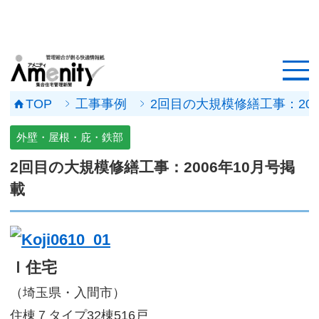
HOME
記事一覧
TOP
工事事例
2回目の大規模修繕工事：20
マンション改修ナビ
外壁・屋根・庇・鉄部
工事事例
2回目の大規模修繕工事：2006年10月号掲
載
メンテナンス会社
マンションメンテの無料相談
Ｉ住宅
媒体資料
（埼玉県・入間市）
会社概要
住棟７タイプ32棟516戸