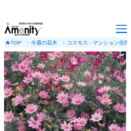
HOME
記事一覧
TOP
今週の花木
コスモス - マンション
マンション改修ナビ
工事事例
メンテナンス会社
マンションメンテの無料相談
媒体資料
会社概要