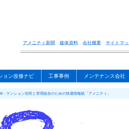
アメニティ新聞
媒体資料
会社概要
サイトマッ
ション改修ナビ
工事事例
メンテナンス会社
－04 - マンション住民と管理組合のための快適情報紙「アメニティ」