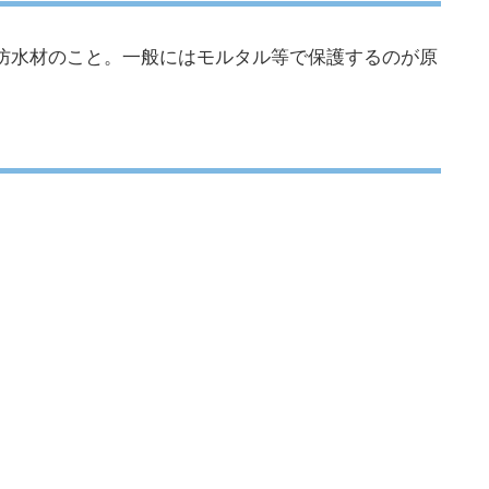
防水材のこと。一般にはモルタル等で保護するのが原