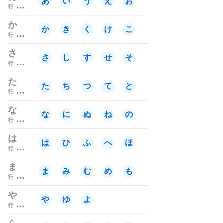
あ
い
う
え
お
行
か
か
き
く
け
こ
行
さ
さ
し
す
せ
そ
行
た
た
ち
つ
て
と
行
な
な
に
ぬ
ね
の
行
は
は
ひ
ふ
へ
ほ
行
ま
ま
み
む
め
も
行
や
や
ゆ
よ
行