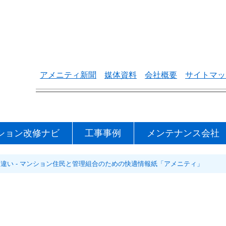
アメニティ新聞
媒体資料
会社概要
サイトマッ
ション改修ナビ
工事事例
メンテナンス会社
筋違い - マンション住民と管理組合のための快適情報紙「アメニティ」