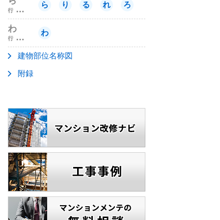
ら
ら
り
る
れ
ろ
行
わ
わ
行
建物部位名称図
附録