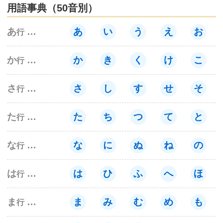
用語事典（50音別）
サイトマップ
あ
あ
い
う
え
お
行
か
か
き
く
け
こ
行
さ
さ
し
す
せ
そ
行
た
た
ち
つ
て
と
行
な
な
に
ぬ
ね
の
行
は
は
ひ
ふ
へ
ほ
行
ま
ま
み
む
め
も
行