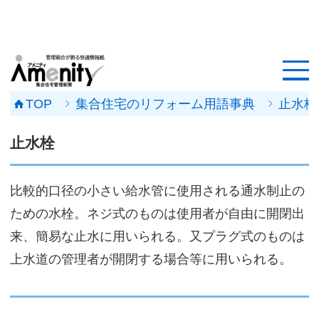
HOME
記事一覧
TOP
集合住宅のリフォーム用語事典
止水栓
マンション改修ナビ
止水栓
工事事例
比較的口径の小さい給水管に使用される通水制止の
メンテナンス会社
ための水栓。ネジ式のものは使用者が自由に開閉出
マンションメンテの無料相談
来、簡易な止水に用いられる。又プラグ式のものは
上水道の管理者が開閉する場合等に用いられる。
媒体資料
会社概要