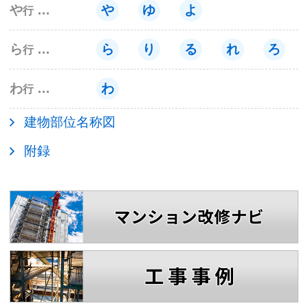
や
や
ゆ
よ
行
ら
ら
り
る
れ
ろ
行
わ
わ
行
建物部位名称図
附録