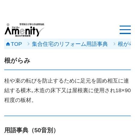
HOME
記事一覧
TOP
集合住宅のリフォーム用語事典
根がら
マンション改修ナビ
根がらみ
工事事例
桂や束の転びを防止するために足元を固め相互に連
メンテナンス会社
結する横木｡木造の床下又は屋根裏に使用され18×90
マンションメンテの無料相談
程度の板材。
媒体資料
会社概要
用語事典（50音別）