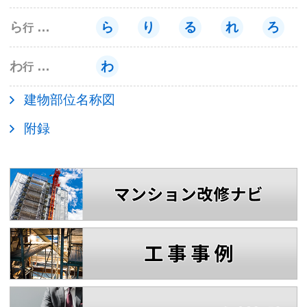
ら
ら
り
る
れ
ろ
行
わ
わ
行
建物部位名称図
附録