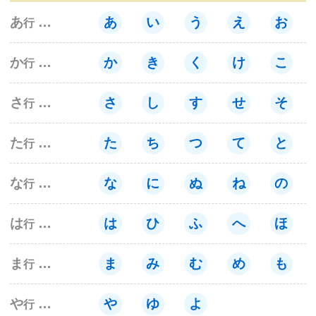
サイトマップ
あ
あ
い
う
え
お
行
か
か
き
く
け
こ
行
さ
さ
し
す
せ
そ
行
た
た
ち
つ
て
と
行
な
な
に
ぬ
ね
の
行
は
は
ひ
ふ
へ
ほ
行
ま
ま
み
む
め
も
行
や
や
ゆ
よ
行