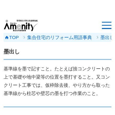
HOME
記事一覧
TOP
集合住宅のリフォーム用語事典
墨出し
マンション改修ナビ
墨出し
工事事例
基準線を墨で記すこと。たとえば捨コンクリートの
メンテナンス会社
上で基礎や地中梁等の位置を墨打すること。又コン
マンションメンテの無料相談
クリート工事では、仮枠除去後、やり方から取った
基準線から柱芯や壁芯の墨を打つ作業のこと。
媒体資料
会社概要