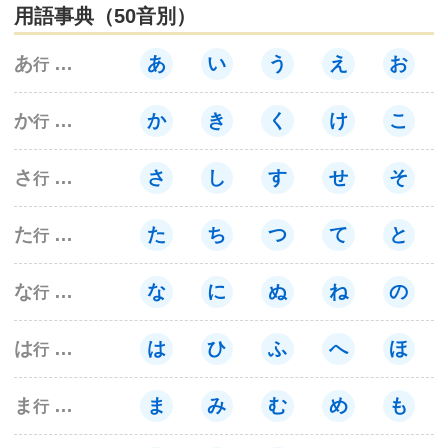
用語事典（50音別）
サイトマップ
あ
あ
い
う
え
お
行
か
か
き
く
け
こ
行
さ
さ
し
す
せ
そ
行
た
た
ち
つ
て
と
行
な
な
に
ぬ
ね
の
行
は
は
ひ
ふ
へ
ほ
行
ま
ま
み
む
め
も
行