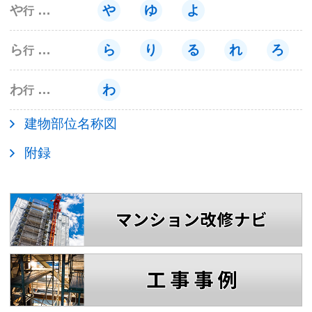
や
や
ゆ
よ
行
ら
ら
り
る
れ
ろ
行
わ
わ
行
建物部位名称図
附録