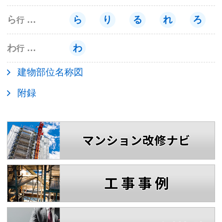
ら
ら
り
る
れ
ろ
行
わ
わ
行
建物部位名称図
附録