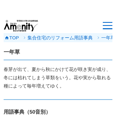
HOME
記事一覧
TOP
集合住宅のリフォーム用語事典
一年草
マンション改修ナビ
一年草
工事事例
春芽が出て、夏から秋にかけて花が咲き実が成り、
メンテナンス会社
冬には枯れてしまう草類をいう。花や実から取れる
マンションメンテの無料相談
種によって毎年増えてゆく。
媒体資料
会社概要
用語事典（50音別）