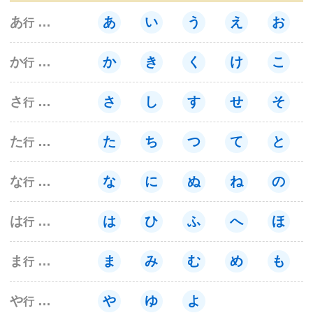
サイトマップ
あ
あ
い
う
え
お
行
か
か
き
く
け
こ
行
さ
さ
し
す
せ
そ
行
た
た
ち
つ
て
と
行
な
な
に
ぬ
ね
の
行
は
は
ひ
ふ
へ
ほ
行
ま
ま
み
む
め
も
行
や
や
ゆ
よ
行